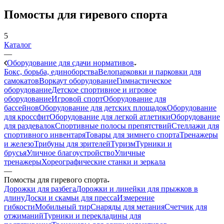
Помосты для гиревого спорта
5
Каталог
—
Оборудование для сдачи нормативов
Бокс, борьба, единоборства
Велопарковки и парковки для
самокатов
Воркаут оборудование
Гимнастическое
оборудование
Детское спортивное и игровое
оборудование
Игровой спорт
Оборудование для
бассейнов
Оборудование для детских площадок
Оборудование
для кроссфит
Оборудование для легкой атлетики
Оборудование
для раздевалок
Спортивные полосы препятствий
Стеллажи для
спортивного инвентаря
Товары для зимнего спорта
Тренажеры
и железо
Трибуны для зрителей
Туризм
Турники и
брусья
Уличное благоустройство
Уличные
тренажеры
Хореографические станки и зеркала
—
Помосты для гиревого спорта
Дорожки для разбега
Дорожки и линейки для прыжков в
длину
Доски и скамьи для пресса
Измерение
гибкости
Мобильный тир
Снаряды для метания
Счетчик для
отжиманий
Турники и перекладины для