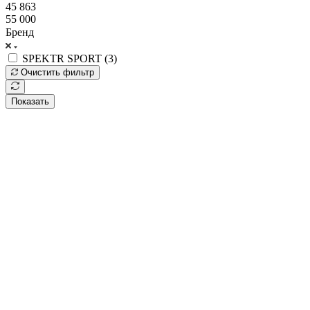
45 863
55 000
Бренд
SPEKTR SPORT (
3
)
Очистить фильтр
Показать