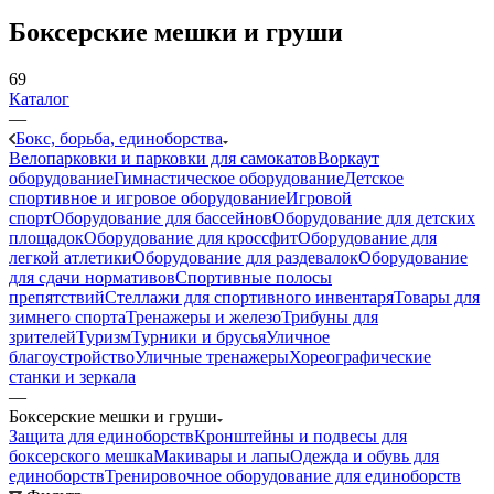
Боксерские мешки и груши
69
Каталог
—
Бокс, борьба, единоборства
Велопарковки и парковки для самокатов
Воркаут
оборудование
Гимнастическое оборудование
Детское
спортивное и игровое оборудование
Игровой
спорт
Оборудование для бассейнов
Оборудование для детских
площадок
Оборудование для кроссфит
Оборудование для
легкой атлетики
Оборудование для раздевалок
Оборудование
для сдачи нормативов
Спортивные полосы
препятствий
Стеллажи для спортивного инвентаря
Товары для
зимнего спорта
Тренажеры и железо
Трибуны для
зрителей
Туризм
Турники и брусья
Уличное
благоустройство
Уличные тренажеры
Хореографические
станки и зеркала
—
Боксерские мешки и груши
Защита для единоборств
Кронштейны и подвесы для
боксерского мешка
Макивары и лапы
Одежда и обувь для
единоборств
Тренировочное оборудование для единоборств